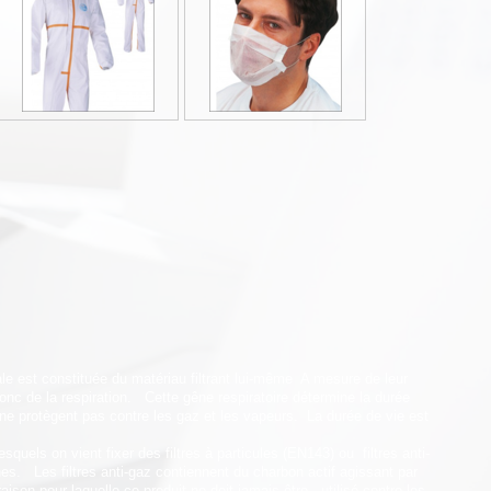
le est constituée du matériau filtrant lui-même A mesure de leur
donc de la respiration. Cette gêne respiratoire détermine la durée
s ne protègent pas contre les gaz et les vapeurs. La durée de vie est
ls on vient fixer des filtres à particules (EN143) ou filtres anti-
s. Les filtres anti-gaz contiennent du charbon actif agissant par
 raison pour laquelle ce produit ne doit jamais être utilisé contre les