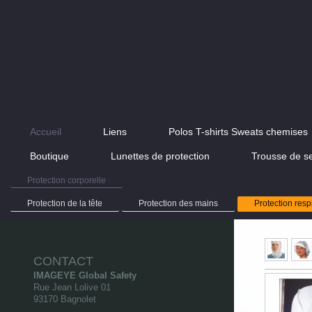
Accueil
Liens
Polos T-shirts Sweats chemises
Boutique
Lunettes de protection
Trousse de s
Protection corporelle
Protection de la tête
Protection des mains
Protection resp
CONTACT
IMAGEYE Global Safety
Rue Jean Lolive
01
93170
Bagnolet