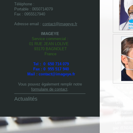
Téléphone :
Portable : 0650714079
Fax :
0955517940
Adresse email :
contact@imageye.fr
IMAGEYE
Service commercial :
01 RUE JEAN LOLIVE
93170 BAGNOLET
France
Tel : 0 650 714 079
Fax : 0 955 517 940
Mail : contact@imageye.fr
Vous pouvez également remplir notre
l e s a p 
formulaire de contact
.
On di
-
Les appare
Actualités
Les demi-ma
utilisation
d’utilisati
celle d’une 
- Les demi-
gaz (EN141)
adsorption d