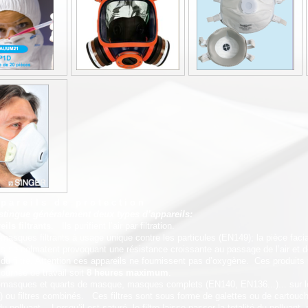
p a r e i l s d e p r o t e c t i o n
stingue généralement deux types d’appareils:
ils filtrants
. Ils purifient l’air par filtration.
sques filtrants à usage unique contre les particules (EN149); la pièce facia
, ils se colmatent provoquant une résistance croissante au passage de l’air et 
on du filtre. Attention ces appareils ne fournissent pas d’oxygène. Ces produit
journée de travail soit
8 heures maximum
.
masques et quarts de masque, masques complets (EN140, EN136...)... sur lesque
 ou filtres combinés. Ces filtres sont sous forme de galettes ou de cartouche
u polluant. Lorsqu’il est saturé, le filtre laisse passer la totalité du polluant,